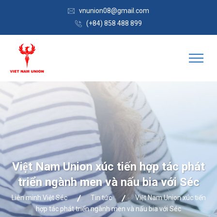
vnunion08@gmail.com
(+84) 858 488 899
Việt Nam Union xúc tiến hợp tác phát
triển ngành men và nấu bia với Séc
Liên minh Việt Séc
Tin tức
Việt Nam Union xúc tiến
hợp tác phát triển ngành men và nấu bia với Séc