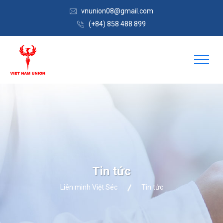
vnunion08@gmail.com
(+84) 858 488 899
Tin tức
Liên minh Việt Séc
Tin tức